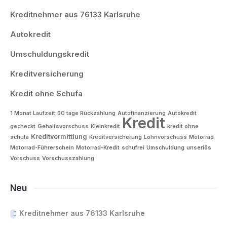
Kreditnehmer aus 76133 Karlsruhe
Autokredit
Umschuldungskredit
Kreditversicherung
Kredit ohne Schufa
1 Monat Laufzeit
60 tage Rückzahlung
Autofinanzierung
Autokredit
Kredit
gecheckt
Gehaltsvorschuss
Kleinkredit
kredit ohne
Kreditvermittlung
schufa
Kreditversicherung
Lohnvorschuss
Motorrad
Motorrad-Führerschein
Motorrad-Kredit
schufrei
Umschuldung
unseriös
Vorschuss
Vorschusszahlung
Neu
Kreditnehmer aus 76133 Karlsruhe