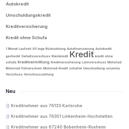
Autokredit
Umschuldungskredit
Kreditversicherung
Kredit ohne Schufa
1 Monat Laufzeit
60 tage Rückzahlung
Autofinanzierung
Autokredit
Kredit
gecheckt
Gehaltsvorschuss
Kleinkredit
kredit ohne
Kreditvermittlung
schufa
Kreditversicherung
Lohnvorschuss
Motorrad
Motorrad-Führerschein
Motorrad-Kredit
schufrei
Umschuldung
unseriös
Vorschuss
Vorschusszahlung
Neu
Kreditnehmer aus 76133 Karlsruhe
Kreditnehmer aus 76351 Linkenheim-Hochstetten
Kreditnehmer aus 67240 Bobenheim-Roxheim