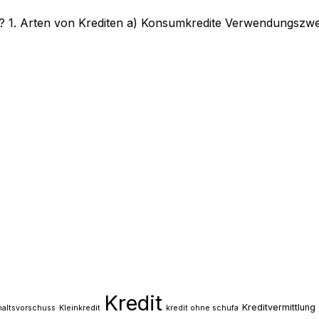
? 1. Arten von Krediten a) Konsumkredite Verwendungszwec
Kredit
Kreditvermittlung
altsvorschuss
Kleinkredit
kredit ohne schufa