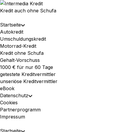
Skip
to
Kredit auch ohne Schufa
content
Expand
Startseite
Toggle
Menu
Autokredit
Child
Umschuldungskredit
Menu
Motorrad-Kredit
Kredit ohne Schufa
Gehalt-Vorschuss
1000 € für nur 60 Tage
getestete Kreditvermittler
unseriöse Kreditvermittler
eBook
Datenschutz
Toggle
Cookies
Child
Partnerprogramm
Menu
Impressum
Expand
Startseite