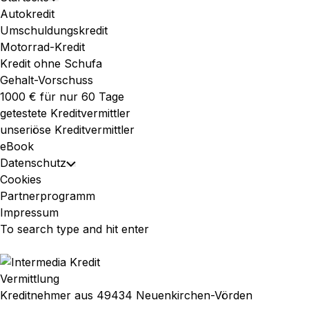
Toggle
Menu
Autokredit
Child
Umschuldungskredit
Menu
Motorrad-Kredit
Kredit ohne Schufa
Gehalt-Vorschuss
1000 € für nur 60 Tage
getestete Kreditvermittler
unseriöse Kreditvermittler
eBook
Datenschutz
Toggle
Cookies
Child
Partnerprogramm
Menu
Impressum
Vermittlung
Kreditnehmer aus 49434 Neuenkirchen-Vörden