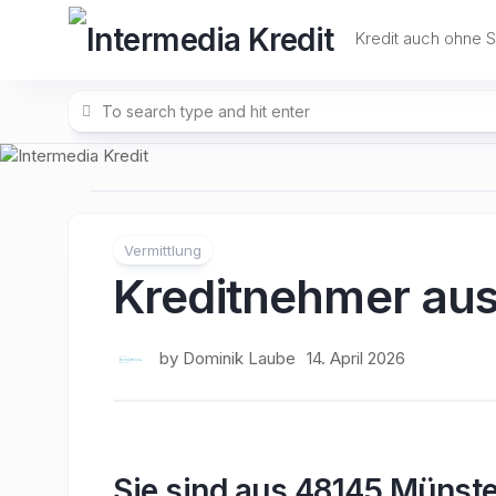
Skip
to
Kredit auch ohne 
content
Vermittlung
Kreditnehmer au
by
Dominik Laube
14. April 2026
Sie sind aus 48145 Münste