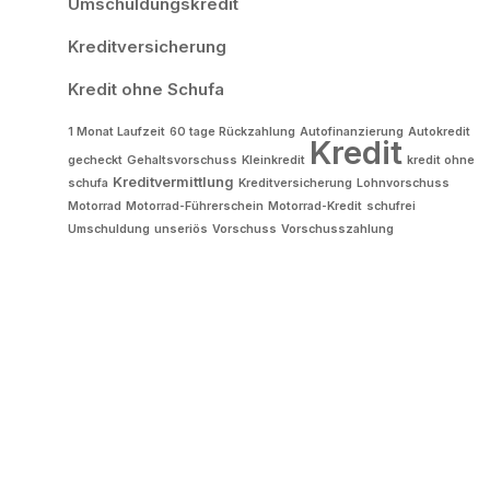
Umschuldungskredit
Kreditversicherung
Kredit ohne Schufa
1 Monat Laufzeit
60 tage Rückzahlung
Autofinanzierung
Autokredit
Kredit
gecheckt
Gehaltsvorschuss
Kleinkredit
kredit ohne
Kreditvermittlung
schufa
Kreditversicherung
Lohnvorschuss
Motorrad
Motorrad-Führerschein
Motorrad-Kredit
schufrei
Umschuldung
unseriös
Vorschuss
Vorschusszahlung