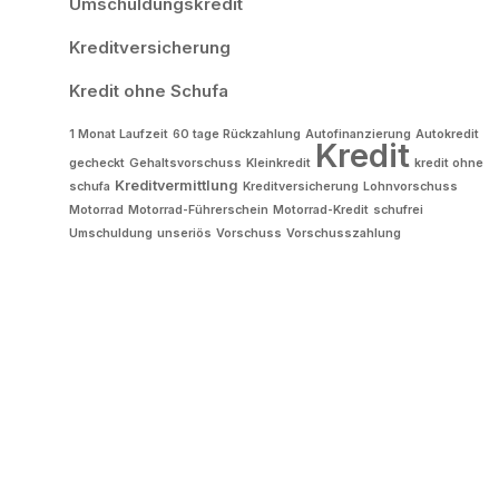
Umschuldungskredit
Kreditversicherung
Kredit ohne Schufa
1 Monat Laufzeit
60 tage Rückzahlung
Autofinanzierung
Autokredit
Kredit
gecheckt
Gehaltsvorschuss
Kleinkredit
kredit ohne
Kreditvermittlung
schufa
Kreditversicherung
Lohnvorschuss
Motorrad
Motorrad-Führerschein
Motorrad-Kredit
schufrei
Umschuldung
unseriös
Vorschuss
Vorschusszahlung