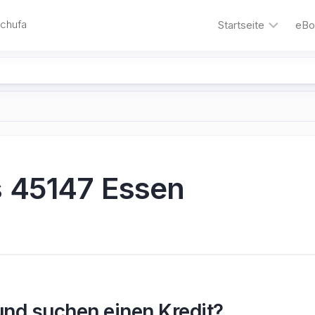
Schufa
Startseite
eBo
Autokredit
Umschuldungskre
Motorrad-
Kredit
Kredit
s 45147 Essen
ohne
Schufa
Gehalt-
Vorschuss
1000
€
für
und suchen einen Kredit?
nur