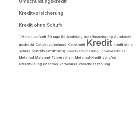
Umschuldungskredit
Kreditversicherung
Kredit ohne Schufa
1 Monat Laufzeit
60 tage Rückzahlung
Autofinanzierung
Autokredit
Kredit
gecheckt
Gehaltsvorschuss
Kleinkredit
kredit ohne
Kreditvermittlung
schufa
Kreditversicherung
Lohnvorschuss
Motorrad
Motorrad-Führerschein
Motorrad-Kredit
schufrei
Umschuldung
unseriös
Vorschuss
Vorschusszahlung