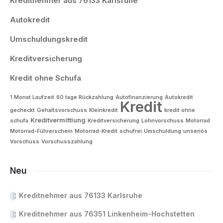
Kreditnehmer aus 76133 Karlsruhe
Autokredit
Umschuldungskredit
Kreditversicherung
Kredit ohne Schufa
1 Monat Laufzeit
60 tage Rückzahlung
Autofinanzierung
Autokredit
Kredit
gecheckt
Gehaltsvorschuss
Kleinkredit
kredit ohne
Kreditvermittlung
schufa
Kreditversicherung
Lohnvorschuss
Motorrad
Motorrad-Führerschein
Motorrad-Kredit
schufrei
Umschuldung
unseriös
Vorschuss
Vorschusszahlung
Neu
Kreditnehmer aus 76133 Karlsruhe
Kreditnehmer aus 76351 Linkenheim-Hochstetten