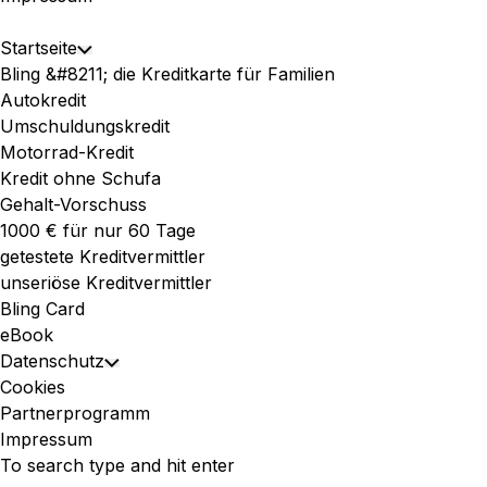
Expand
Startseite
Toggle
Menu
Bling &#8211; die Kreditkarte für Familien
Child
Autokredit
Menu
Umschuldungskredit
Motorrad-Kredit
Kredit ohne Schufa
Gehalt-Vorschuss
1000 € für nur 60 Tage
getestete Kreditvermittler
unseriöse Kreditvermittler
Bling Card
eBook
Datenschutz
Toggle
Cookies
Child
Partnerprogramm
Menu
Impressum