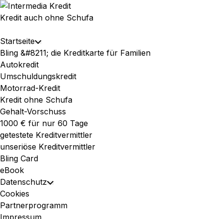
Skip
to
Kredit auch ohne Schufa
content
Expand
Startseite
Toggle
Menu
Bling &#8211; die Kreditkarte für Familien
Child
Autokredit
Menu
Umschuldungskredit
Motorrad-Kredit
Kredit ohne Schufa
Gehalt-Vorschuss
1000 € für nur 60 Tage
getestete Kreditvermittler
unseriöse Kreditvermittler
Bling Card
eBook
Datenschutz
Toggle
Cookies
Child
Partnerprogramm
Menu
Impressum