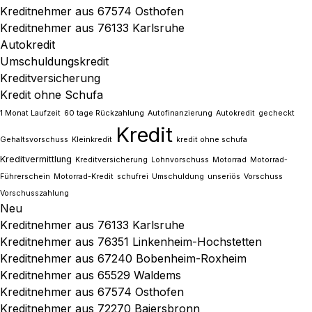
Kreditnehmer aus 67574 Osthofen
Kreditnehmer aus 76133 Karlsruhe
Autokredit
Umschuldungskredit
Kreditversicherung
Kredit ohne Schufa
1 Monat Laufzeit
60 tage Rückzahlung
Autofinanzierung
Autokredit
gecheckt
Kredit
Gehaltsvorschuss
Kleinkredit
kredit ohne schufa
Kreditvermittlung
Kreditversicherung
Lohnvorschuss
Motorrad
Motorrad-
Führerschein
Motorrad-Kredit
schufrei
Umschuldung
unseriös
Vorschuss
Vorschusszahlung
Neu
Kreditnehmer aus 76133 Karlsruhe
Kreditnehmer aus 76351 Linkenheim-Hochstetten
Kreditnehmer aus 67240 Bobenheim-Roxheim
Kreditnehmer aus 65529 Waldems
Kreditnehmer aus 67574 Osthofen
Kreditnehmer aus 72270 Baiersbronn