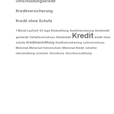
Umschuldungskredit
Kreditversicherung
Kredit ohne Schufa
1 Monat Laufzeit
60 tage Rückzahlung
Autofinanzierung
Autokredit
Kredit
gecheckt
Gehaltsvorschuss
Kleinkredit
kredit ohne
Kreditvermittlung
schufa
Kreditversicherung
Lohnvorschuss
Motorrad
Motorrad-Führerschein
Motorrad-Kredit
schufrei
Umschuldung
unseriös
Vorschuss
Vorschusszahlung