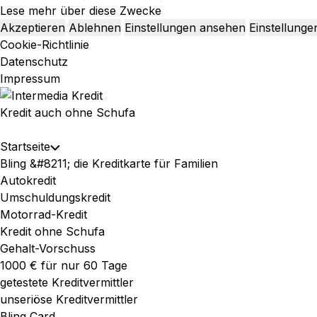
Lese mehr über diese Zwecke
Akzeptieren
Ablehnen
Einstellungen ansehen
Einstellunge
Cookie-Richtlinie
Datenschutz
Impressum
Skip
to
Kredit auch ohne Schufa
content
Expand
Startseite
Toggle
Menu
Bling &#8211; die Kreditkarte für Familien
Child
Autokredit
Menu
Umschuldungskredit
Motorrad-Kredit
Kredit ohne Schufa
Gehalt-Vorschuss
1000 € für nur 60 Tage
getestete Kreditvermittler
unseriöse Kreditvermittler
Bling Card