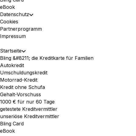
eBook
Datenschutz
Toggle
Cookies
Child
Partnerprogramm
Menu
Impressum
Expand
Startseite
Toggle
Menu
Bling &#8211; die Kreditkarte für Familien
Child
Autokredit
Menu
Umschuldungskredit
Motorrad-Kredit
Kredit ohne Schufa
Gehalt-Vorschuss
1000 € für nur 60 Tage
getestete Kreditvermittler
unseriöse Kreditvermittler
Bling Card
eBook