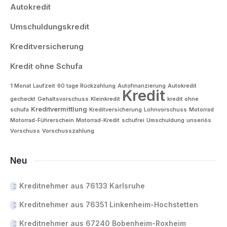
Autokredit
Umschuldungskredit
Kreditversicherung
Kredit ohne Schufa
1 Monat Laufzeit
60 tage Rückzahlung
Autofinanzierung
Autokredit
Kredit
gecheckt
Gehaltsvorschuss
Kleinkredit
kredit ohne
Kreditvermittlung
schufa
Kreditversicherung
Lohnvorschuss
Motorrad
Motorrad-Führerschein
Motorrad-Kredit
schufrei
Umschuldung
unseriös
Vorschuss
Vorschusszahlung
Neu
Kreditnehmer aus 76133 Karlsruhe
Kreditnehmer aus 76351 Linkenheim-Hochstetten
Kreditnehmer aus 67240 Bobenheim-Roxheim