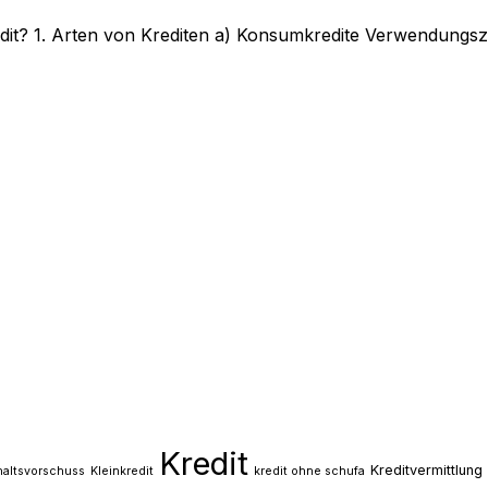
it? 1. Arten von Krediten a) Konsumkredite Verwendungszw
Kredit
Kreditvermittlung
altsvorschuss
Kleinkredit
kredit ohne schufa