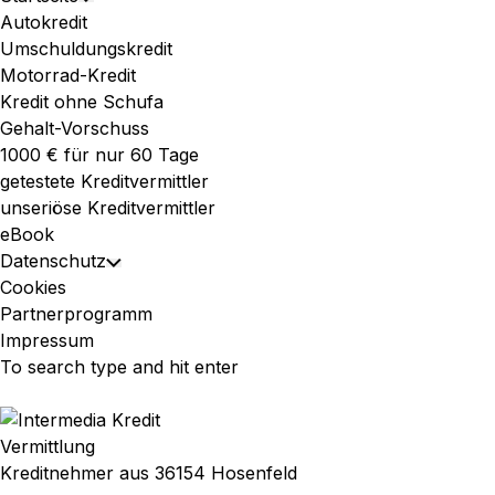
Toggle
Menu
Autokredit
Child
Umschuldungskredit
Menu
Motorrad-Kredit
Kredit ohne Schufa
Gehalt-Vorschuss
1000 € für nur 60 Tage
getestete Kreditvermittler
unseriöse Kreditvermittler
eBook
Datenschutz
Toggle
Cookies
Child
Partnerprogramm
Menu
Impressum
Vermittlung
Kreditnehmer aus 36154 Hosenfeld