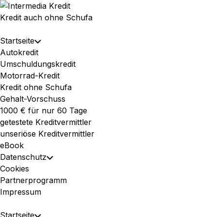
Skip
to
Kredit auch ohne Schufa
content
Expand
Startseite
Toggle
Menu
Autokredit
Child
Umschuldungskredit
Menu
Motorrad-Kredit
Kredit ohne Schufa
Gehalt-Vorschuss
1000 € für nur 60 Tage
getestete Kreditvermittler
unseriöse Kreditvermittler
eBook
Datenschutz
Toggle
Cookies
Child
Partnerprogramm
Menu
Impressum
Expand
Startseite