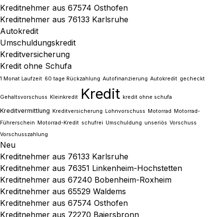
Kreditnehmer aus 67574 Osthofen
Kreditnehmer aus 76133 Karlsruhe
Autokredit
Umschuldungskredit
Kreditversicherung
Kredit ohne Schufa
1 Monat Laufzeit
60 tage Rückzahlung
Autofinanzierung
Autokredit
gecheckt
Kredit
Gehaltsvorschuss
Kleinkredit
kredit ohne schufa
Kreditvermittlung
Kreditversicherung
Lohnvorschuss
Motorrad
Motorrad-
Führerschein
Motorrad-Kredit
schufrei
Umschuldung
unseriös
Vorschuss
Vorschusszahlung
Neu
Kreditnehmer aus 76133 Karlsruhe
Kreditnehmer aus 76351 Linkenheim-Hochstetten
Kreditnehmer aus 67240 Bobenheim-Roxheim
Kreditnehmer aus 65529 Waldems
Kreditnehmer aus 67574 Osthofen
Kreditnehmer aus 72270 Baiersbronn