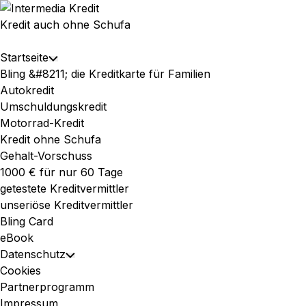
Skip
to
Kredit auch ohne Schufa
content
Expand
Startseite
Toggle
Menu
Bling &#8211; die Kreditkarte für Familien
Child
Autokredit
Menu
Umschuldungskredit
Motorrad-Kredit
Kredit ohne Schufa
Gehalt-Vorschuss
1000 € für nur 60 Tage
getestete Kreditvermittler
unseriöse Kreditvermittler
Bling Card
eBook
Datenschutz
Toggle
Cookies
Child
Partnerprogramm
Menu
Impressum