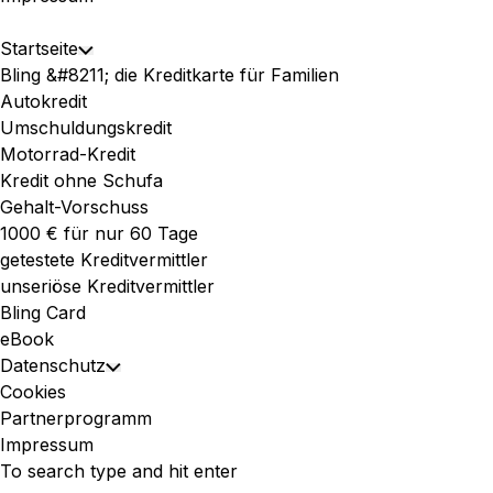
Expand
Startseite
Toggle
Menu
Bling &#8211; die Kreditkarte für Familien
Child
Autokredit
Menu
Umschuldungskredit
Motorrad-Kredit
Kredit ohne Schufa
Gehalt-Vorschuss
1000 € für nur 60 Tage
getestete Kreditvermittler
unseriöse Kreditvermittler
Bling Card
eBook
Datenschutz
Toggle
Cookies
Child
Partnerprogramm
Menu
Impressum