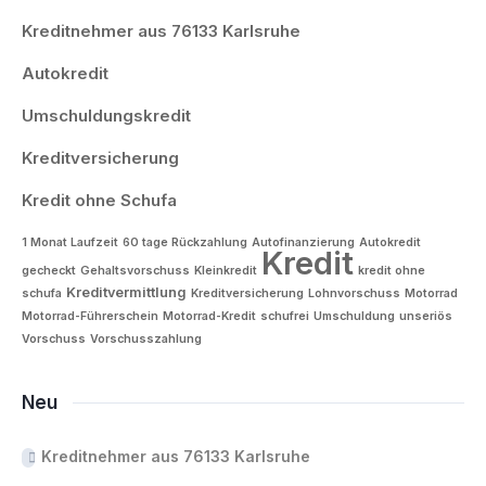
Kreditnehmer aus 76133 Karlsruhe
Autokredit
Umschuldungskredit
Kreditversicherung
Kredit ohne Schufa
1 Monat Laufzeit
60 tage Rückzahlung
Autofinanzierung
Autokredit
Kredit
gecheckt
Gehaltsvorschuss
Kleinkredit
kredit ohne
Kreditvermittlung
schufa
Kreditversicherung
Lohnvorschuss
Motorrad
Motorrad-Führerschein
Motorrad-Kredit
schufrei
Umschuldung
unseriös
Vorschuss
Vorschusszahlung
Neu
Kreditnehmer aus 76133 Karlsruhe