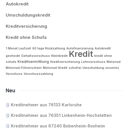
Autokredit
Umschuldungskredit
Kreditversicherung
Kredit ohne Schufa
1 Monat Laufzeit
60 tage Rückzahlung
Autofinanzierung
Autokredit
Kredit
gecheckt
Gehaltsvorschuss
Kleinkredit
kredit ohne
Kreditvermittlung
schufa
Kreditversicherung
Lohnvorschuss
Motorrad
Motorrad-Führerschein
Motorrad-Kredit
schufrei
Umschuldung
unseriös
Vorschuss
Vorschusszahlung
Neu
Kreditnehmer aus 76133 Karlsruhe
Kreditnehmer aus 76351 Linkenheim-Hochstetten
Kreditnehmer aus 67240 Bobenheim-Roxheim