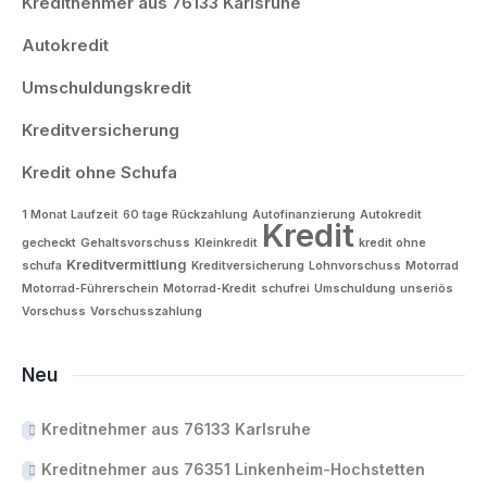
Kreditnehmer aus 76133 Karlsruhe
Autokredit
Umschuldungskredit
Kreditversicherung
Kredit ohne Schufa
1 Monat Laufzeit
60 tage Rückzahlung
Autofinanzierung
Autokredit
Kredit
gecheckt
Gehaltsvorschuss
Kleinkredit
kredit ohne
Kreditvermittlung
schufa
Kreditversicherung
Lohnvorschuss
Motorrad
Motorrad-Führerschein
Motorrad-Kredit
schufrei
Umschuldung
unseriös
Vorschuss
Vorschusszahlung
Neu
Kreditnehmer aus 76133 Karlsruhe
Kreditnehmer aus 76351 Linkenheim-Hochstetten