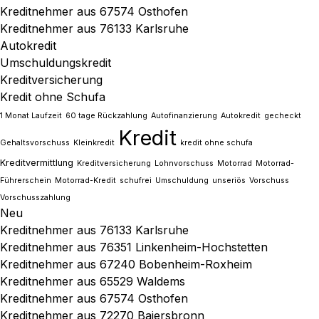
Kreditnehmer aus 67574 Osthofen
Kreditnehmer aus 76133 Karlsruhe
Autokredit
Umschuldungskredit
Kreditversicherung
Kredit ohne Schufa
1 Monat Laufzeit
60 tage Rückzahlung
Autofinanzierung
Autokredit
gecheckt
Kredit
Gehaltsvorschuss
Kleinkredit
kredit ohne schufa
Kreditvermittlung
Kreditversicherung
Lohnvorschuss
Motorrad
Motorrad-
Führerschein
Motorrad-Kredit
schufrei
Umschuldung
unseriös
Vorschuss
Vorschusszahlung
Neu
Kreditnehmer aus 76133 Karlsruhe
Kreditnehmer aus 76351 Linkenheim-Hochstetten
Kreditnehmer aus 67240 Bobenheim-Roxheim
Kreditnehmer aus 65529 Waldems
Kreditnehmer aus 67574 Osthofen
Kreditnehmer aus 72270 Baiersbronn