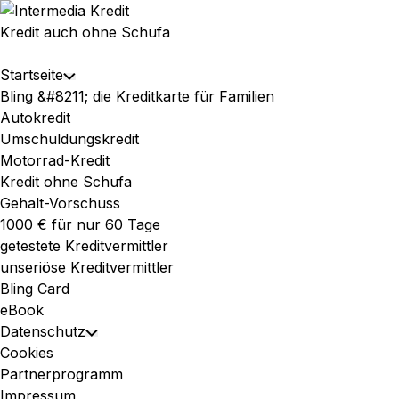
Skip
to
Kredit auch ohne Schufa
content
Expand
Startseite
Toggle
Menu
Bling &#8211; die Kreditkarte für Familien
Child
Autokredit
Menu
Umschuldungskredit
Motorrad-Kredit
Kredit ohne Schufa
Gehalt-Vorschuss
1000 € für nur 60 Tage
getestete Kreditvermittler
unseriöse Kreditvermittler
Bling Card
eBook
Datenschutz
Toggle
Cookies
Child
Partnerprogramm
Menu
Impressum