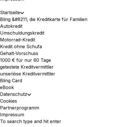
Expand
Startseite
Toggle
Menu
Bling &#8211; die Kreditkarte für Familien
Child
Autokredit
Menu
Umschuldungskredit
Motorrad-Kredit
Kredit ohne Schufa
Gehalt-Vorschuss
1000 € für nur 60 Tage
getestete Kreditvermittler
unseriöse Kreditvermittler
Bling Card
eBook
Datenschutz
Toggle
Cookies
Child
Partnerprogramm
Menu
Impressum