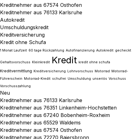
Kreditnehmer aus 67574 Osthofen
Kreditnehmer aus 76133 Karlsruhe
Autokredit
Umschuldungskredit
Kreditversicherung
Kredit ohne Schufa
1 Monat Laufzeit
60 tage Rückzahlung
Autofinanzierung
Autokredit
gecheckt
Kredit
Gehaltsvorschuss
Kleinkredit
kredit ohne schufa
Kreditvermittlung
Kreditversicherung
Lohnvorschuss
Motorrad
Motorrad-
Führerschein
Motorrad-Kredit
schufrei
Umschuldung
unseriös
Vorschuss
Vorschusszahlung
Neu
Kreditnehmer aus 76133 Karlsruhe
Kreditnehmer aus 76351 Linkenheim-Hochstetten
Kreditnehmer aus 67240 Bobenheim-Roxheim
Kreditnehmer aus 65529 Waldems
Kreditnehmer aus 67574 Osthofen
Kreditnehmer aus 72270 Baiersbronn