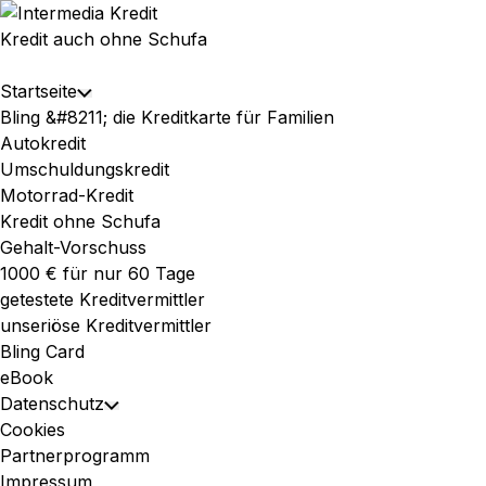
Skip
to
Kredit auch ohne Schufa
content
Expand
Startseite
Toggle
Menu
Bling &#8211; die Kreditkarte für Familien
Child
Autokredit
Menu
Umschuldungskredit
Motorrad-Kredit
Kredit ohne Schufa
Gehalt-Vorschuss
1000 € für nur 60 Tage
getestete Kreditvermittler
unseriöse Kreditvermittler
Bling Card
eBook
Datenschutz
Toggle
Cookies
Child
Partnerprogramm
Menu
Impressum