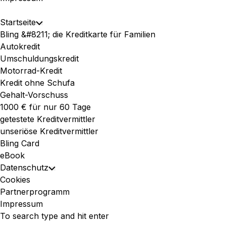
Expand
Startseite
Toggle
Menu
Bling &#8211; die Kreditkarte für Familien
Child
Autokredit
Menu
Umschuldungskredit
Motorrad-Kredit
Kredit ohne Schufa
Gehalt-Vorschuss
1000 € für nur 60 Tage
getestete Kreditvermittler
unseriöse Kreditvermittler
Bling Card
eBook
Datenschutz
Toggle
Cookies
Child
Partnerprogramm
Menu
Impressum