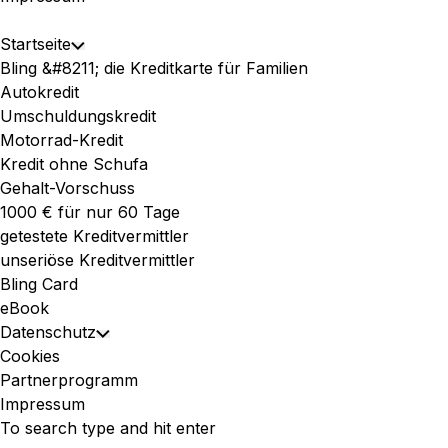
Expand
Startseite
Toggle
Menu
Bling &#8211; die Kreditkarte für Familien
Child
Autokredit
Menu
Umschuldungskredit
Motorrad-Kredit
Kredit ohne Schufa
Gehalt-Vorschuss
1000 € für nur 60 Tage
getestete Kreditvermittler
unseriöse Kreditvermittler
Bling Card
eBook
Datenschutz
Toggle
Cookies
Child
Partnerprogramm
Menu
Impressum