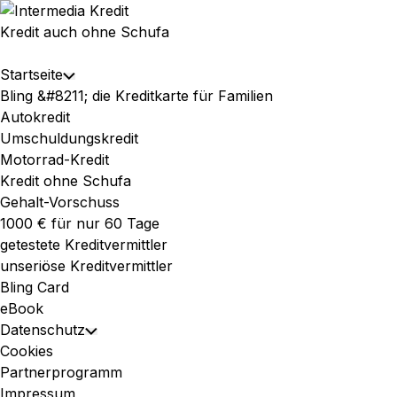
Skip
to
Kredit auch ohne Schufa
content
Expand
Startseite
Toggle
Menu
Bling &#8211; die Kreditkarte für Familien
Child
Autokredit
Menu
Umschuldungskredit
Motorrad-Kredit
Kredit ohne Schufa
Gehalt-Vorschuss
1000 € für nur 60 Tage
getestete Kreditvermittler
unseriöse Kreditvermittler
Bling Card
eBook
Datenschutz
Toggle
Cookies
Child
Partnerprogramm
Menu
Impressum