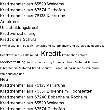
Kreditnehmer aus 65529 Waldems
Kreditnehmer aus 67574 Osthofen
Kreditnehmer aus 76133 Karlsruhe
Autokredit
Umschuldungskredit
Kreditversicherung
Kredit ohne Schufa
1 Monat Laufzeit
60 tage Rückzahlung
Autofinanzierung
Autokredit
gecheckt
Kredit
Gehaltsvorschuss
Kleinkredit
kredit ohne schufa
Kreditvermittlung
Kreditversicherung
Lohnvorschuss
Motorrad
Motorrad-
Führerschein
Motorrad-Kredit
schufrei
Umschuldung
unseriös
Vorschuss
Vorschusszahlung
Neu
Kreditnehmer aus 76133 Karlsruhe
Kreditnehmer aus 76351 Linkenheim-Hochstetten
Kreditnehmer aus 67240 Bobenheim-Roxheim
Kreditnehmer aus 65529 Waldems
Kreditnehmer aus 67574 Osthofen