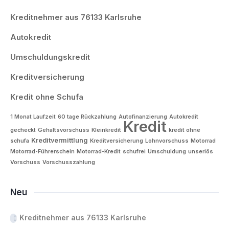
Kreditnehmer aus 76133 Karlsruhe
Autokredit
Umschuldungskredit
Kreditversicherung
Kredit ohne Schufa
1 Monat Laufzeit
60 tage Rückzahlung
Autofinanzierung
Autokredit
Kredit
gecheckt
Gehaltsvorschuss
Kleinkredit
kredit ohne
Kreditvermittlung
schufa
Kreditversicherung
Lohnvorschuss
Motorrad
Motorrad-Führerschein
Motorrad-Kredit
schufrei
Umschuldung
unseriös
Vorschuss
Vorschusszahlung
Neu
Kreditnehmer aus 76133 Karlsruhe