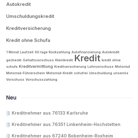
Autokredit
Umschuldungskredit
Kreditversicherung
Kredit ohne Schufa
1 Monat Laufzeit
60 tage Rückzahlung
Autofinanzierung
Autokredit
Kredit
gecheckt
Gehaltsvorschuss
Kleinkredit
kredit ohne
Kreditvermittlung
schufa
Kreditversicherung
Lohnvorschuss
Motorrad
Motorrad-Führerschein
Motorrad-Kredit
schufrei
Umschuldung
unseriös
Vorschuss
Vorschusszahlung
Neu
Kreditnehmer aus 76133 Karlsruhe
Kreditnehmer aus 76351 Linkenheim-Hochstetten
Kreditnehmer aus 67240 Bobenheim-Roxheim