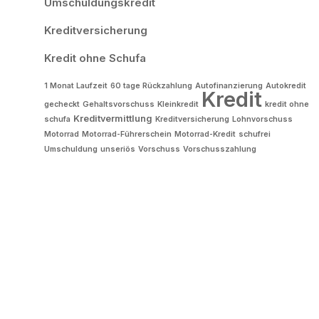
Umschuldungskredit
Kreditversicherung
Kredit ohne Schufa
1 Monat Laufzeit
60 tage Rückzahlung
Autofinanzierung
Autokredit
Kredit
gecheckt
Gehaltsvorschuss
Kleinkredit
kredit ohne
Kreditvermittlung
schufa
Kreditversicherung
Lohnvorschuss
Motorrad
Motorrad-Führerschein
Motorrad-Kredit
schufrei
Umschuldung
unseriös
Vorschuss
Vorschusszahlung