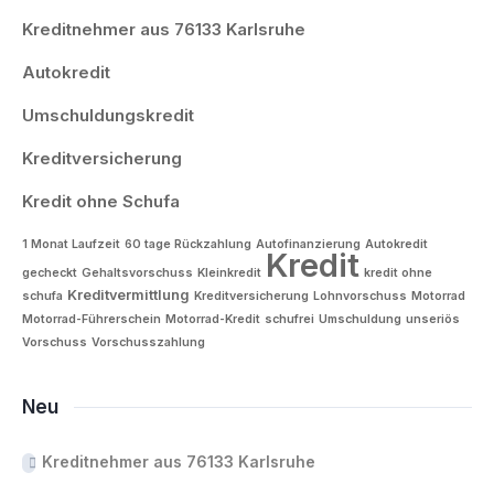
Kreditnehmer aus 76133 Karlsruhe
Autokredit
Umschuldungskredit
Kreditversicherung
Kredit ohne Schufa
1 Monat Laufzeit
60 tage Rückzahlung
Autofinanzierung
Autokredit
Kredit
gecheckt
Gehaltsvorschuss
Kleinkredit
kredit ohne
Kreditvermittlung
schufa
Kreditversicherung
Lohnvorschuss
Motorrad
Motorrad-Führerschein
Motorrad-Kredit
schufrei
Umschuldung
unseriös
Vorschuss
Vorschusszahlung
Neu
Kreditnehmer aus 76133 Karlsruhe