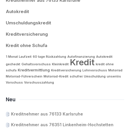
Kreditnehmer aus 76133 Karlsruhe
Autokredit
Umschuldungskredit
Kreditversicherung
Kredit ohne Schufa
1 Monat Laufzeit
60 tage Rückzahlung
Autofinanzierung
Autokredit
Kredit
gecheckt
Gehaltsvorschuss
Kleinkredit
kredit ohne
Kreditvermittlung
schufa
Kreditversicherung
Lohnvorschuss
Motorrad
Motorrad-Führerschein
Motorrad-Kredit
schufrei
Umschuldung
unseriös
Vorschuss
Vorschusszahlung
Neu
Kreditnehmer aus 76133 Karlsruhe
Kreditnehmer aus 76351 Linkenheim-Hochstetten