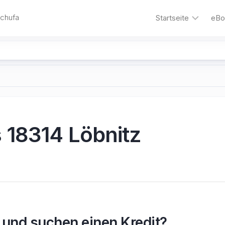
Schufa
Startseite
eBo
Autokredit
Umschuldungskre
Motorrad-
Kredit
Kredit
 18314 Löbnitz
ohne
Schufa
Gehalt-
Vorschuss
1000
€
für
 und suchen einen Kredit?
nur