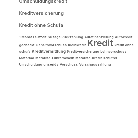
Umschuldungskredit
Kreditversicherung
Kredit ohne Schufa
1 Monat Laufzeit
60 tage Rückzahlung
Autofinanzierung
Autokredit
Kredit
gecheckt
Gehaltsvorschuss
Kleinkredit
kredit ohne
Kreditvermittlung
schufa
Kreditversicherung
Lohnvorschuss
Motorrad
Motorrad-Führerschein
Motorrad-Kredit
schufrei
Umschuldung
unseriös
Vorschuss
Vorschusszahlung