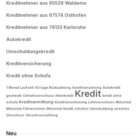
Kreditnehmer aus 65529 Waldems
Kreditnehmer aus 67574 Osthofen
Kreditnehmer aus 76133 Karlsruhe
Autokredit
Umschuldungskredit
Kreditversicherung
Kredit ohne Schufa
1 Monat Laufzeit
60 tage Rückzahlung
Autofinanzierung
Autokredit
Kredit
gecheckt
Gehaltsvorschuss
Kleinkredit
kredit ohne
Kreditvermittlung
schufa
Kreditversicherung
Lohnvorschuss
Motorrad
Motorrad-Führerschein
Motorrad-Kredit
schufrei
Umschuldung
unseriös
Vorschuss
Vorschusszahlung
Neu