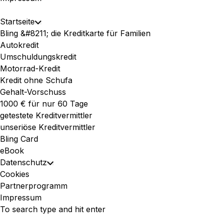
Expand
Startseite
Toggle
Menu
Bling &#8211; die Kreditkarte für Familien
Child
Autokredit
Menu
Umschuldungskredit
Motorrad-Kredit
Kredit ohne Schufa
Gehalt-Vorschuss
1000 € für nur 60 Tage
getestete Kreditvermittler
unseriöse Kreditvermittler
Bling Card
eBook
Datenschutz
Toggle
Cookies
Child
Partnerprogramm
Menu
Impressum