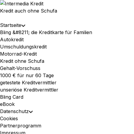
Skip
to
Kredit auch ohne Schufa
content
Expand
Startseite
Toggle
Menu
Bling &#8211; die Kreditkarte für Familien
Child
Autokredit
Menu
Umschuldungskredit
Motorrad-Kredit
Kredit ohne Schufa
Gehalt-Vorschuss
1000 € für nur 60 Tage
getestete Kreditvermittler
unseriöse Kreditvermittler
Bling Card
eBook
Datenschutz
Toggle
Cookies
Child
Partnerprogramm
Menu
Impressum