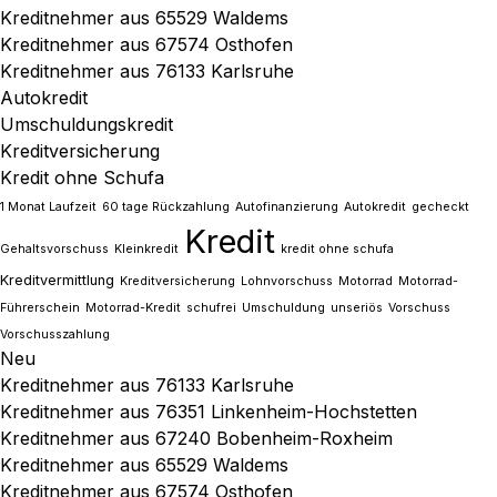
Kreditnehmer aus 65529 Waldems
Kreditnehmer aus 67574 Osthofen
Kreditnehmer aus 76133 Karlsruhe
Autokredit
Umschuldungskredit
Kreditversicherung
Kredit ohne Schufa
1 Monat Laufzeit
60 tage Rückzahlung
Autofinanzierung
Autokredit
gecheckt
Kredit
Gehaltsvorschuss
Kleinkredit
kredit ohne schufa
Kreditvermittlung
Kreditversicherung
Lohnvorschuss
Motorrad
Motorrad-
Führerschein
Motorrad-Kredit
schufrei
Umschuldung
unseriös
Vorschuss
Vorschusszahlung
Neu
Kreditnehmer aus 76133 Karlsruhe
Kreditnehmer aus 76351 Linkenheim-Hochstetten
Kreditnehmer aus 67240 Bobenheim-Roxheim
Kreditnehmer aus 65529 Waldems
Kreditnehmer aus 67574 Osthofen