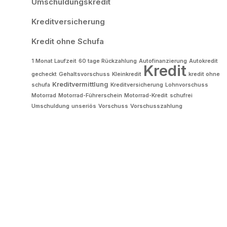
Umschuldungskredit
Kreditversicherung
Kredit ohne Schufa
1 Monat Laufzeit
60 tage Rückzahlung
Autofinanzierung
Autokredit
Kredit
gecheckt
Gehaltsvorschuss
Kleinkredit
kredit ohne
Kreditvermittlung
schufa
Kreditversicherung
Lohnvorschuss
Motorrad
Motorrad-Führerschein
Motorrad-Kredit
schufrei
Umschuldung
unseriös
Vorschuss
Vorschusszahlung