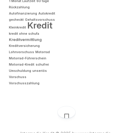
1 Monat Laufzeit
60 tage
Rückzahlung
Autofinanzierung
Autokredit
gecheckt
Gehaltsvorschuss
Kredit
Kleinkredit
kredit ohne schufa
Kreditvermittlung
Kreditversicherung
Lohnvorschuss
Motorrad
Motorrad-Führerschein
Motorrad-Kredit
schufrei
Umschuldung
unseriös
Vorschuss
Vorschusszahlung