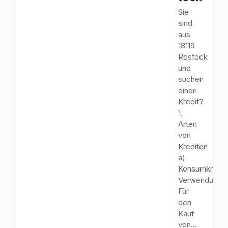
Sie
sind
aus
18119
Rostock
und
suchen
einen
Kredit?
1.
Arten
von
Krediten
a)
Konsumkredit
Verwendungs
Für
den
Kauf
von...