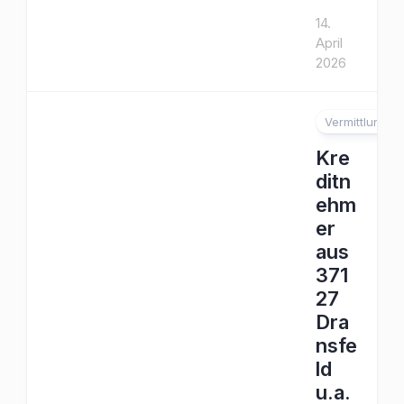
14.
April
2026
Vermittlung
Kre
ditn
ehm
er
aus
371
27
Dra
nsfe
ld
u.a.