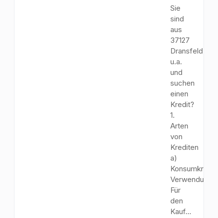
Sie
sind
aus
37127
Dransfeld
u.a.
und
suchen
einen
Kredit?
1.
Arten
von
Krediten
a)
Konsumkredit
Verwendungs
Für
den
Kauf...