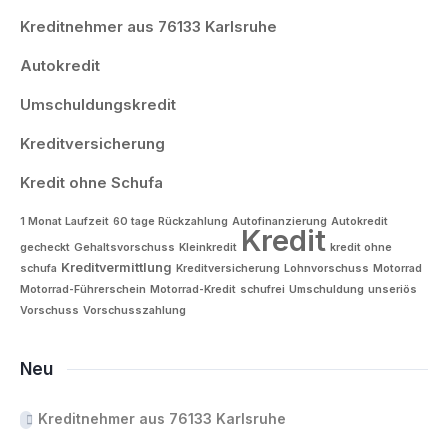
Kreditnehmer aus 76133 Karlsruhe
Autokredit
Umschuldungskredit
Kreditversicherung
Kredit ohne Schufa
1 Monat Laufzeit
60 tage Rückzahlung
Autofinanzierung
Autokredit
Kredit
gecheckt
Gehaltsvorschuss
Kleinkredit
kredit ohne
Kreditvermittlung
schufa
Kreditversicherung
Lohnvorschuss
Motorrad
Motorrad-Führerschein
Motorrad-Kredit
schufrei
Umschuldung
unseriös
Vorschuss
Vorschusszahlung
Neu
Kreditnehmer aus 76133 Karlsruhe