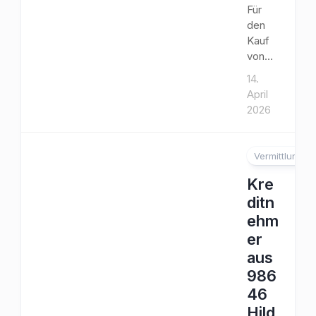
Für
den
Kauf
von...
14.
April
2026
Vermittlung
Kre
ditn
ehm
er
aus
986
46
Hild