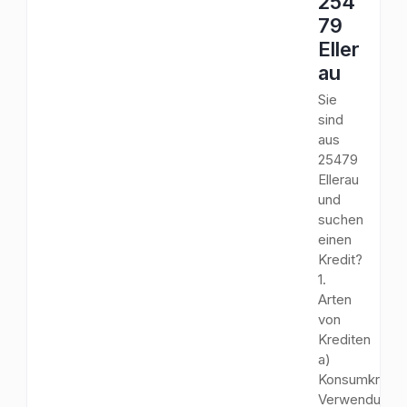
254
79
Eller
au
Sie
sind
aus
25479
Ellerau
und
suchen
einen
Kredit?
1.
Arten
von
Krediten
a)
Konsumkredit
Verwendungs