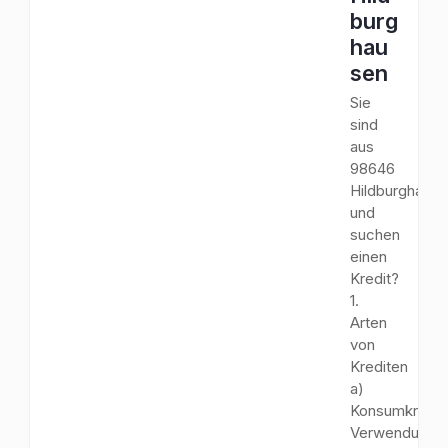
burg
hau
sen
Sie
sind
aus
98646
Hildburghaus
und
suchen
einen
Kredit?
1.
Arten
von
Krediten
a)
Konsumkredit
Verwendungs