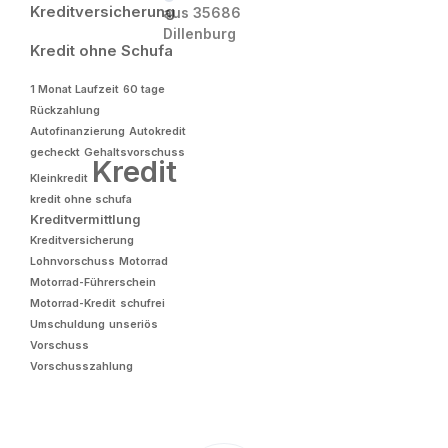
Kreditversicherung
aus 35686
Dillenburg
Kredit ohne Schufa
1 Monat Laufzeit
60 tage
Rückzahlung
Autofinanzierung
Autokredit
gecheckt
Gehaltsvorschuss
Kredit
Kleinkredit
kredit ohne schufa
Kreditvermittlung
Kreditversicherung
Lohnvorschuss
Motorrad
Motorrad-Führerschein
Motorrad-Kredit
schufrei
Umschuldung
unseriös
Vorschuss
Vorschusszahlung