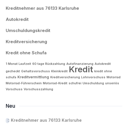
Kreditnehmer aus 76133 Karlsruhe
Autokredit
Umschuldungskredit
Kreditversicherung
Kredit ohne Schufa
1 Monat Laufzeit
60 tage Rückzahlung
Autofinanzierung
Autokredit
Kredit
gecheckt
Gehaltsvorschuss
Kleinkredit
kredit ohne
Kreditvermittlung
schufa
Kreditversicherung
Lohnvorschuss
Motorrad
Motorrad-Führerschein
Motorrad-Kredit
schufrei
Umschuldung
unseriös
Vorschuss
Vorschusszahlung
Neu
Kreditnehmer aus 76133 Karlsruhe