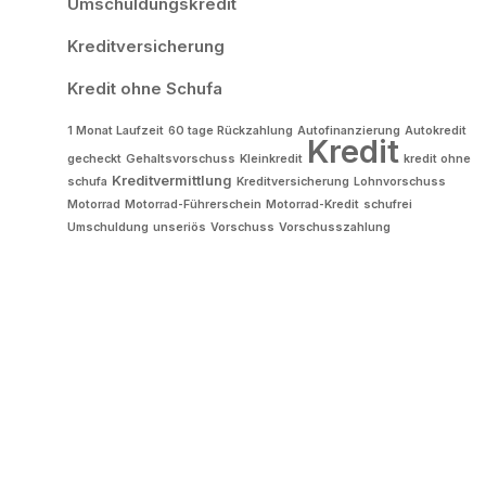
Umschuldungskredit
Kreditversicherung
Kredit ohne Schufa
1 Monat Laufzeit
60 tage Rückzahlung
Autofinanzierung
Autokredit
Kredit
gecheckt
Gehaltsvorschuss
Kleinkredit
kredit ohne
Kreditvermittlung
schufa
Kreditversicherung
Lohnvorschuss
Motorrad
Motorrad-Führerschein
Motorrad-Kredit
schufrei
Umschuldung
unseriös
Vorschuss
Vorschusszahlung