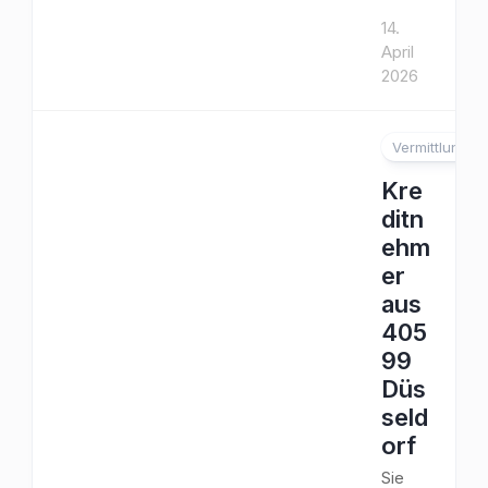
14.
April
2026
Vermittlung
Kre
ditn
ehm
er
aus
405
99
Düs
seld
orf
Sie