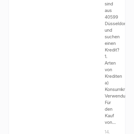
sind
aus
40599
Düsseldorf
und
suchen
einen
Kredit?
1.
Arten
von
Krediten
a)
Konsumkredit
Verwendungs
Für
den
Kauf
von...
14.